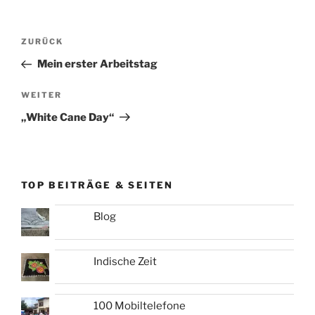
Beitragsnavigation
Vorheriger
ZURÜCK
Beitrag
Mein erster Arbeitstag
Nächster
WEITER
Beitrag
„White Cane Day“
TOP BEITRÄGE & SEITEN
Blog
Indische Zeit
100 Mobiltelefone