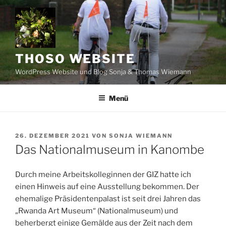
Zum
Inhalt
springen
THOSO WEBSITE
WordPress Website und Blog Sonja & Thomas Wiemann
Menü
VERÖFFENTLICHT
26. DEZEMBER 2021
VON
SONJA WIEMANN
AM
Das Nationalmuseum in Kanombe
Durch meine Arbeitskolleginnen der GIZ hatte ich
einen Hinweis auf eine Ausstellung bekommen. Der
ehemalige Präsidentenpalast ist seit drei Jahren das
„Rwanda Art Museum“ (Nationalmuseum) und
beherbergt einige Gemälde aus der Zeit nach dem