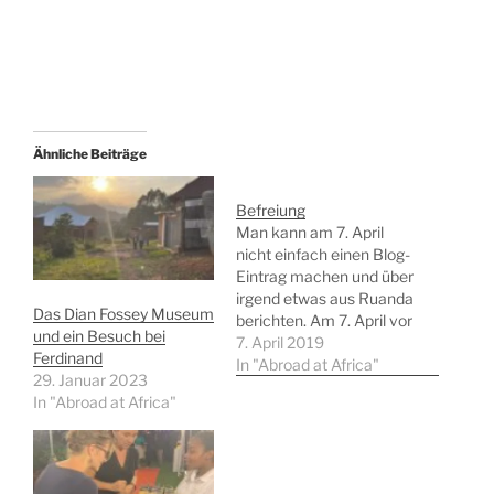
Ähnliche Beiträge
Befreiung
Man kann am 7. April
nicht einfach einen Blog-
Eintrag machen und über
irgend etwas aus Ruanda
Das Dian Fossey Museum
berichten. Am 7. April vor
und ein Besuch bei
25 Jahren begann das
7. April 2019
Ferdinand
lang vorbereitete Morden
In "Abroad at Africa"
29. Januar 2023
an fast 1 Millionen Tutsi
In "Abroad at Africa"
und an moderaten Hutus
hier in Ruanda. Das
Grauen, das die einzelnen
Menschen hier erlebt