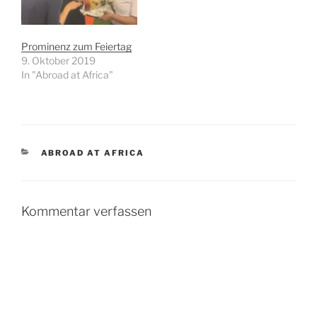
haben, die…
Prominenz zum Feiertag
9. Oktober 2019
In "Abroad at Africa"
KATEGORIEN
ABROAD AT AFRICA
Kommentar verfassen