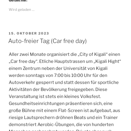
Gefällt mir:
Wird geladen …
VERÖFFENTLICHT
15. OKTOBER 2023
AM
Auto-freier Tag (Car free day)
Aller zwei Monate organisiert die „City of Kigali“ einen
„Car free day“. Etliche Hauptstrassen um „Kigali Hight“
einem Zentrum neben der Universität von Kigali
werden sonntags von 7:00 bis 10:00 Uhr für den
Autoverkehr gesperrt und statt dessen für sportliche
Aktivitäten der Bevölkerung freigegeben. Diese
Veranstaltung ist stets ein kleines Volksfest.
Gesundheitseinrichtungen präsentieren sich, eine
große Bühne mit einem Flat-Screen ist aufgebaut, aus
riesige Lautsprechern dröhnen Beats und ein Trainer
demonstriert Aerobic-Übungen, die von hunderten