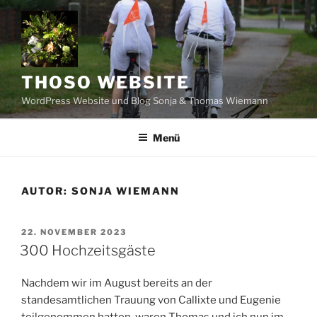
Zum
Inhalt
springen
THOSO WEBSITE
WordPress Website und Blog Sonja & Thomas Wiemann
Menü
AUTOR:
SONJA WIEMANN
VERÖFFENTLICHT
22. NOVEMBER 2023
AM
300 Hochzeitsgäste
Nachdem wir im August bereits an der
standesamtlichen Trauung von Callixte und Eugenie
teilgenommen hatten, waren Thomas und ich nun im