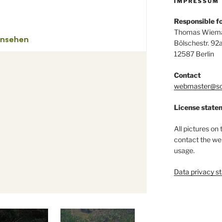
IMPRESSUM
Responsible for
Thomas Wiem
Bölschestr. 92
12587 Berlin
Contact
webmaster@so
License state
All pictures on 
contact the we
usage.
Data privacy s