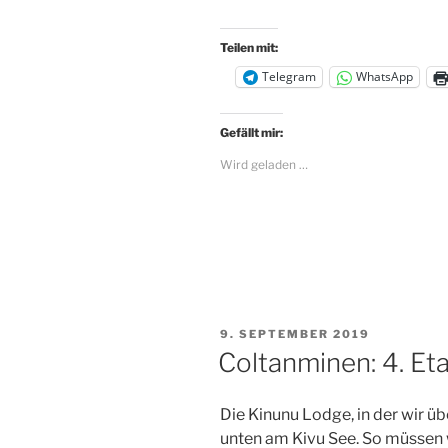
Teilen mit:
Telegram
WhatsApp
Gefällt mir:
Wird geladen …
VERÖFFENTLICHT
9. SEPTEMBER 2019
AM
Coltanminen: 4. E
Die Kinunu Lodge, in der wir üb
unten am Kivu See. So müssen