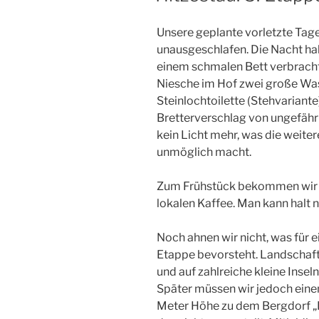
Unsere geplante vorletzte Ta
unausgeschlafen. Die Nacht habe
einem schmalen Bett verbracht.
Niesche im Hof zwei große Was
Steinlochtoilette (Stehvariante
Bretterverschlag von ungefähr 
kein Licht mehr, was die weite
unmöglich macht.
Zum Frühstück bekommen wir j
lokalen Kaffee. Man kann halt n
Noch ahnen wir nicht, was für 
Etappe bevorsteht. Landschaftl
und auf zahlreiche kleine Inse
Später müssen wir jedoch eine
Meter Höhe zu dem Bergdorf „B