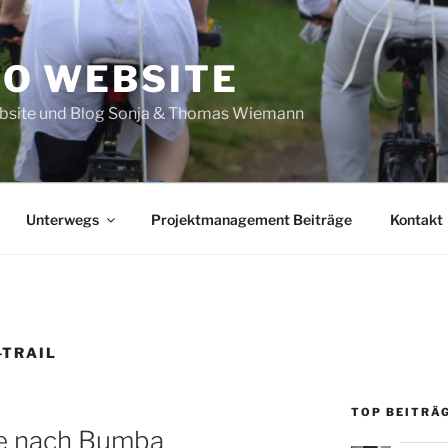
O WEBSITE
site und Blog Sonja & Thomas Wiemann
Unterwegs
Projektmanagement Beiträge
Kontakt
-TRAIL
TOP BEITRÄG
pe nach Bumba