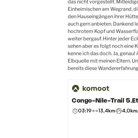
das nicht vorgestellt. Mitleid
Einheimischen am Wegrand, die
den Hauseingängen ihrer Hütten
auch gern anbieten. Dankend l
hochrotem Kopf und Wasserfla
weiter bergauf. Hinter jeder Ec
sehen aber es folgt noch eine
kenne ich das doch. Ja, genau!
Elbquelle mit meinen Eltern. 
bereits diese Wandererfahrung