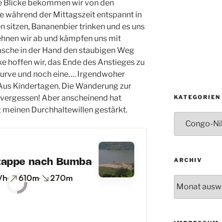
ige Blicke bekommen wir von den
 während der Mittagszeit entspannt in
 sitzen, Bananenbier trinken und es uns
ehnen wir ab und kämpfen uns mit
sche in der Hand den staubigen Weg
ke hoffen wir, das Ende des Anstieges zu
 Kurve und noch eine…. Irgendwoher
 Aus Kindertagen. Die Wanderung zur
Unvergessen! Aber anscheinend hat
KATEGORIEN
 meinen Durchhaltewillen gestärkt.
Kategorien
ARCHIV
Archiv