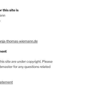
 this site is
ann
a
nja-thomas-wiemann.de
ment
this site are under copyright. Please
bmaster for any questions related
tatement