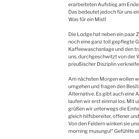
erarbeiteten Aufstieg am Ende
Das bedeutet jedoch für uns e
Was für ein Mist!
Die Lodge hat neben ein paar 
noch eine ganz toll gepflegte G
Kaffeewaschanlage und den tr
uns, durchgeschwitzt von der 
preußischer Disziplin verkneife
Am nächsten Morgen wollen wir
umgehen und fragen den Besit
Alternative. Es gibt auch eine
laufen wir erst einmal los. Mi
grüßen wir unterwegs die Einh
gleich hilfsbereiter, offener u
Von den Feldern winken sie uns
morning musungu!“ Gefühlte ei