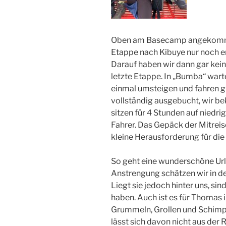
Oben am Basecamp angekommen, 
Etappe nach Kibuye nur noch en
Darauf haben wir dann gar kein
letzte Etappe. In „Bumba“ war
einmal umsteigen und fahren gle
vollständig ausgebucht, wir b
sitzen für 4 Stunden auf niedr
Fahrer. Das Gepäck der Mitreis
kleine Herausforderung für di
So geht eine wunderschöne Url
Anstrengung schätzen wir in der
Liegt sie jedoch hinter uns, sin
haben. Auch ist es für Thomas 
Grummeln, Grollen und Schimpf
lässt sich davon nicht aus der