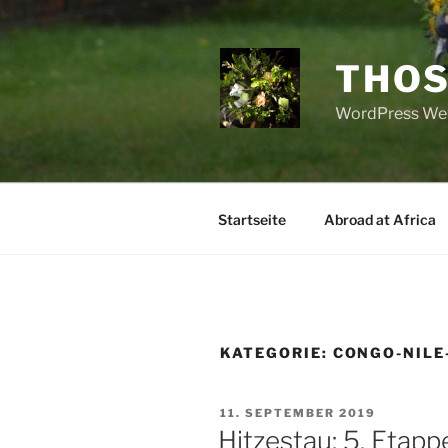
Zum
Inhalt
springen
THOS
WordPress Web
Startseite
Abroad at Africa
KATEGORIE:
CONGO-NILE
VERÖFFENTLICHT
11. SEPTEMBER 2019
AM
Hitzestau: 5. Etap