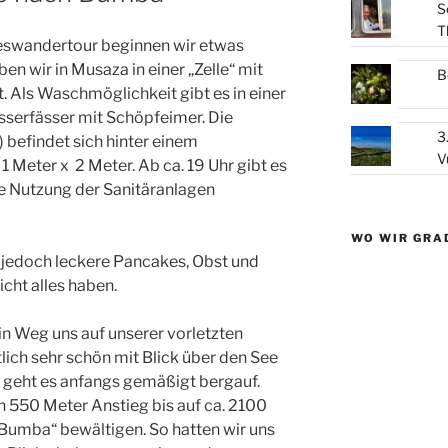
S
T
geswandertour beginnen wir etwas
n wir in Musaza in einer „Zelle“ mit
B
 Als Waschmöglichkeit gibt es in einer
serfässer mit Schöpfeimer. Die
3
) befindet sich hinter einem
V
1 Meter x 2 Meter. Ab ca. 19 Uhr gibt es
re Nutzung der Sanitäranlagen
WO WIR GRA
edoch leckere Pancakes, Obst und
icht alles haben.
ein Weg uns auf unserer vorletzten
ich sehr schön mit Blick über den See
ln geht es anfangs gemäßigt bergauf.
n 550 Meter Anstieg bis auf ca. 2100
umba“ bewältigen. So hatten wir uns