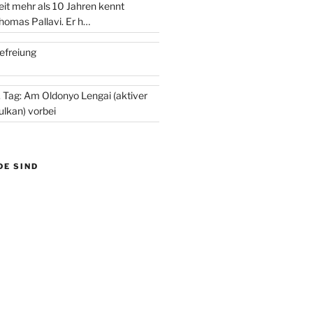
eit mehr als 10 Jahren kennt
homas Pallavi. Er h…
efreiung
. Tag: Am Oldonyo Lengai (aktiver
ulkan) vorbei
DE SIND