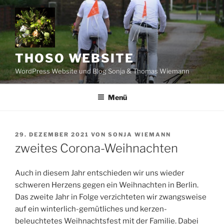
Zum
Inhalt
springen
THOSO WEBSITE
WordPress Website und Blog Sonja & Thomas Wiemann
Menü
VERÖFFENTLICHT
29. DEZEMBER 2021
VON
SONJA WIEMANN
AM
zweites Corona-Weihnachten
Auch in diesem Jahr entschieden wir uns wieder
schweren Herzens gegen ein Weihnachten in Berlin.
Das zweite Jahr in Folge verzichteten wir zwangsweise
auf ein winterlich-gemütliches und kerzen-
beleuchtetes Weihnachtsfest mit der Familie. Dabei