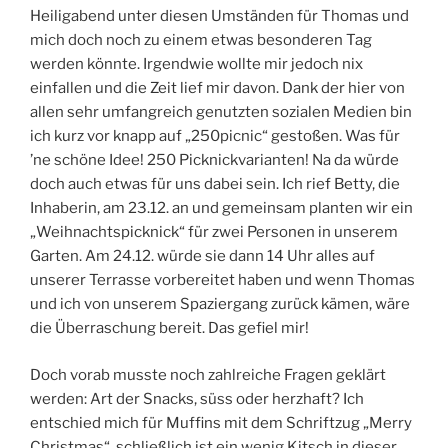
Heiligabend unter diesen Umständen für Thomas und
mich doch noch zu einem etwas besonderen Tag
werden könnte. Irgendwie wollte mir jedoch nix
einfallen und die Zeit lief mir davon. Dank der hier von
allen sehr umfangreich genutzten sozialen Medien bin
ich kurz vor knapp auf „250picnic“ gestoßen. Was für
’ne schöne Idee! 250 Picknickvarianten! Na da würde
doch auch etwas für uns dabei sein. Ich rief Betty, die
Inhaberin, am 23.12. an und gemeinsam planten wir ein
„Weihnachtspicknick“ für zwei Personen in unserem
Garten. Am 24.12. würde sie dann 14 Uhr alles auf
unserer Terrasse vorbereitet haben und wenn Thomas
und ich von unserem Spaziergang zurück kämen, wäre
die Überraschung bereit. Das gefiel mir!
Doch vorab musste noch zahlreiche Fragen geklärt
werden: Art der Snacks, süss oder herzhaft? Ich
entschied mich für Muffins mit dem Schriftzug „Merry
Christmas“, schließlich ist ein wenig Kitsch in dieser