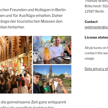
Thomas Wiem
Bölschestr. 92
schen Freunden und Kollegen in Berlin
12587 Berlin
en und für Ausflüge erhalten. Daher
dränge der touristischen Massen den
Contact
webmaster@so
ten hinterher.
License state
All pictures on 
contact the we
usage.
Data privacy s
h die gemeinsame Zeit ganz entspannt
ofür ich unendlich dankbar bin.