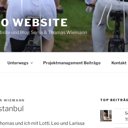
O WEBSITE
site und Blog Sonja & Thomas Wiemann
Unterwegs
Projektmanagement Beiträge
Kontakt
TOP BEITRÄG
A WIEMANN
Istanbul
S
T
omas und ich mit Lotti, Leo und Larissa