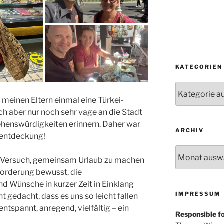
KATEGORIEN
Kategorien
t meinen Eltern einmal eine Türkei-
h aber nur noch sehr vage an die Stadt
ehenswürdigkeiten erinnern. Daher war
ARCHIV
uentdeckung!
Archiv
ter Versuch, gemeinsam Urlaub zu machen
forderung bewusst, die
nd Wünsche in kurzer Zeit in Einklang
IMPRESSUM
ht gedacht, dass es uns so leicht fallen
ntspannt, anregend, vielfältig – ein
Responsible for