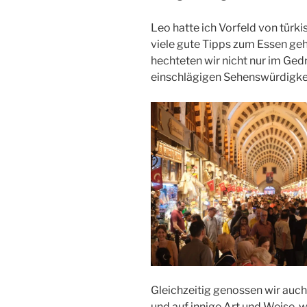
Leo hatte ich Vorfeld von türki
viele gute Tipps zum Essen geh
hechteten wir nicht nur im Ge
einschlägigen Sehenswürdigkei
Gleichzeitig genossen wir auc
und auf innige Art und Weise, w