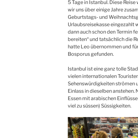
5 Tage in Istanbul. Diese Reis
wir uns über einige Jahre zus
Geburtstags- und Weihnachts
Urlaubsreisekasse eingezahlt w
dann auch schon den Termin fe
bereiten“ und tatsächlich die R
hatte Leo übernommen und für u
Bosporus gefunden.
Istanbul ist eine ganz tolle Sta
vielen internationalen Tourist
Sehenswürdigkeiten strömen u
Einlass in dieselben anstehen.
Essen mit arabischen Einflüsse
viel zu süssen) Süssigkeiten.