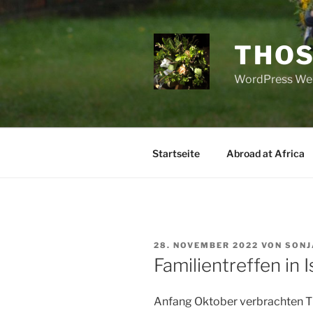
Zum
Inhalt
springen
THOS
WordPress Web
Startseite
Abroad at Africa
VERÖFFENTLICHT
28. NOVEMBER 2022
VON
SONJ
AM
Familientreffen in 
Anfang Oktober verbrachten Th