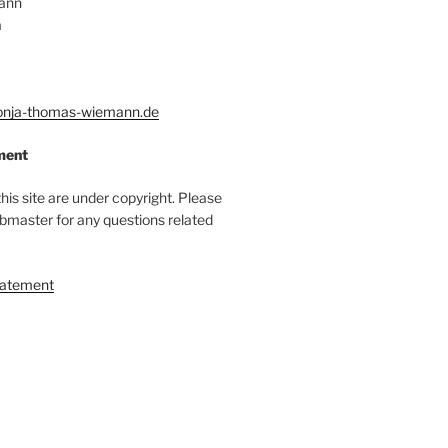
ann
a
nja-thomas-wiemann.de
ment
this site are under copyright. Please
bmaster for any questions related
tatement