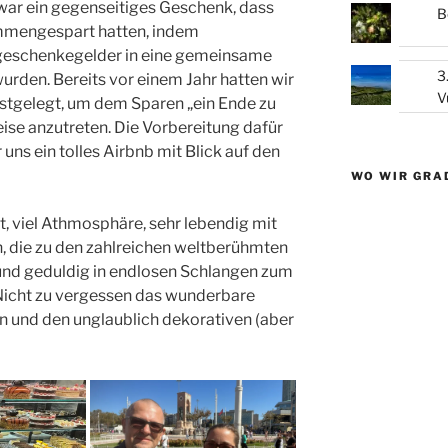
e war ein gegenseitiges Geschenk, dass
B
ammengespart hatten, indem
geschenkegelder in eine gemeinsame
3
urden. Bereits vor einem Jahr hatten wir
V
stgelegt, um dem Sparen „ein Ende zu
eise anzutreten. Die Vorbereitung dafür
ns ein tolles Airbnb mit Blick auf den
WO WIR GRA
dt, viel Athmosphäre, sehr lebendig mit
en, die zu den zahlreichen weltberühmten
nd geduldig in endlosen Schlangen zum
 Nicht zu vergessen das wunderbare
n und den unglaublich dekorativen (aber