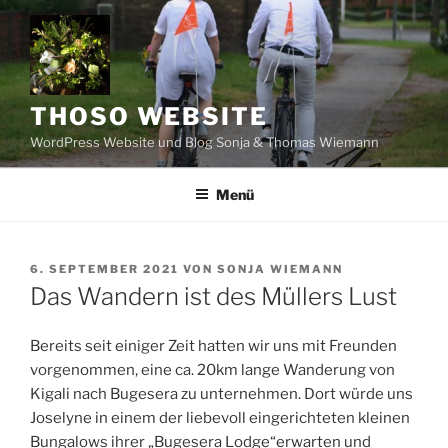
Zum
Inhalt
springen
THOSO WEBSITE
WordPress Website und Blog Sonja & Thomas Wiemann
Menü
VERÖFFENTLICHT
6. SEPTEMBER 2021
VON
SONJA WIEMANN
AM
Das Wandern ist des Müllers Lust
Bereits seit einiger Zeit hatten wir uns mit Freunden
vorgenommen, eine ca. 20km lange Wanderung von
Kigali nach Bugesera zu unternehmen. Dort würde uns
Joselyne in einem der liebevoll eingerichteten kleinen
Bungalows ihrer „Bugesera Lodge“erwarten und