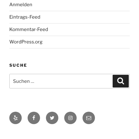
Anmelden
Eintrags-Feed
Kommentar-Feed
WordPress.org
SUCHE
Suche
Suche
nach:
Yelp
Facebook
Twitter
Instagram
E-
Mail
Datenschutzerklärung
Stolz präsentiert von WordPress