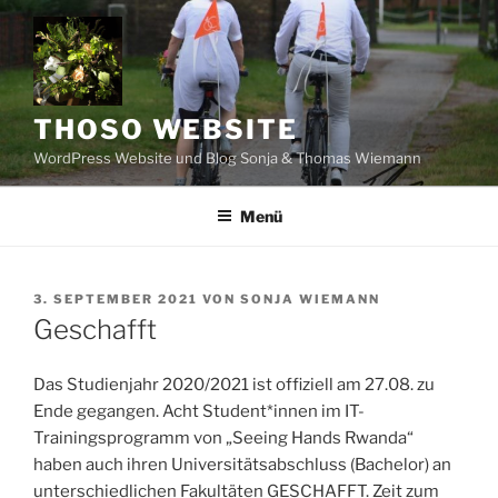
Zum
Inhalt
springen
THOSO WEBSITE
WordPress Website und Blog Sonja & Thomas Wiemann
Menü
VERÖFFENTLICHT
3. SEPTEMBER 2021
VON
SONJA WIEMANN
AM
Geschafft
Das Studienjahr 2020/2021 ist offiziell am 27.08. zu
Ende gegangen. Acht Student*innen im IT-
Trainingsprogramm von „Seeing Hands Rwanda“
haben auch ihren Universitätsabschluss (Bachelor) an
unterschiedlichen Fakultäten GESCHAFFT. Zeit zum