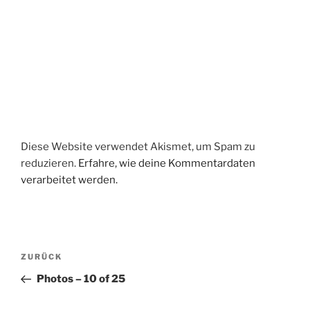
Diese Website verwendet Akismet, um Spam zu
reduzieren.
Erfahre, wie deine Kommentardaten
verarbeitet werden.
Beitragsnavigation
Vorheriger
ZURÜCK
Beitrag
Photos – 10 of 25