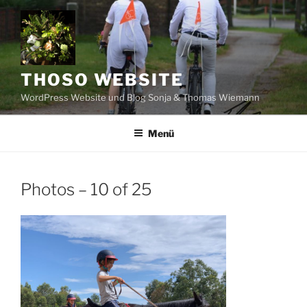
Zum
Inhalt
springen
THOSO WEBSITE
WordPress Website und Blog Sonja & Thomas Wiemann
Menü
Photos – 10 of 25