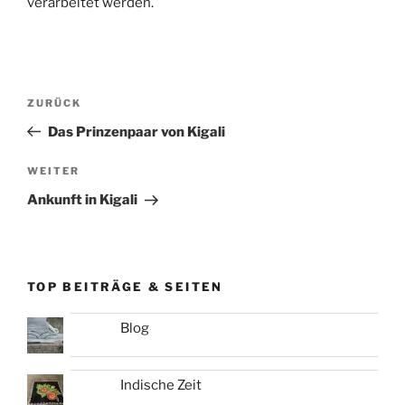
verarbeitet werden.
Beitragsnavigation
Vorheriger
ZURÜCK
Beitrag
Das Prinzenpaar von Kigali
Nächster
WEITER
Beitrag
Ankunft in Kigali
TOP BEITRÄGE & SEITEN
Blog
Indische Zeit