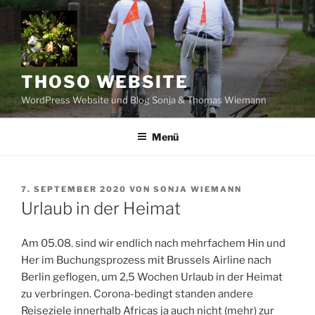
Zum
Inhalt
springen
THOSO WEBSITE
WordPress Website und Blog Sonja & Thomas Wiemann
Menü
VERÖFFENTLICHT
7. SEPTEMBER 2020
VON
SONJA WIEMANN
AM
Urlaub in der Heimat
Am 05.08. sind wir endlich nach mehrfachem Hin und
Her im Buchungsprozess mit Brussels Airline nach
Berlin geflogen, um 2,5 Wochen Urlaub in der Heimat
zu verbringen. Corona-bedingt standen andere
Reiseziele innerhalb Africas ja auch nicht (mehr) zur