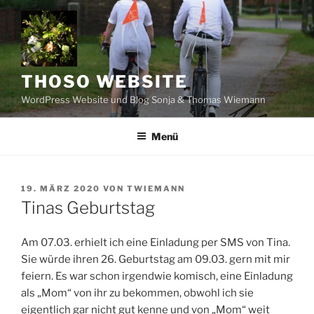
Zum
Inhalt
springen
THOSO WEBSITE
WordPress Website und Blog Sonja & Thomas Wiemann
Menü
VERÖFFENTLICHT
19. MÄRZ 2020
VON
TWIEMANN
AM
Tinas Geburtstag
Am 07.03. erhielt ich eine Einladung per SMS von Tina.
Sie würde ihren 26. Geburtstag am 09.03. gern mit mir
feiern. Es war schon irgendwie komisch, eine Einladung
als „Mom“ von ihr zu bekommen, obwohl ich sie
eigentlich gar nicht gut kenne und von „Mom“ weit