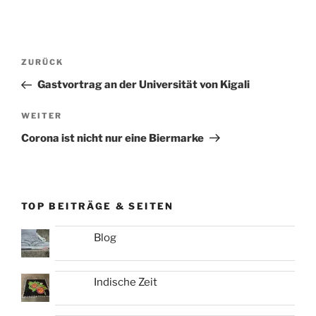
Beitragsnavigation
Vorheriger
ZURÜCK
Beitrag
Gastvortrag an der Universität von Kigali
Nächster
WEITER
Beitrag
Corona ist nicht nur eine Biermarke
TOP BEITRÄGE & SEITEN
Blog
Indische Zeit