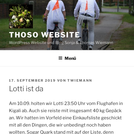
Zum
Inhalt
springen
THOSO WEBSITE
WordPress Website und Blog Sonja & Thomas Wiemann
Menü
VERÖFFENTLICHT
17. SEPTEMBER 2019
VON
TWIEMANN
AM
Lotti ist da
Am 10.09. holten wir Lotti 23:50 Uhr vom Flughafen in
Kigali ab. Auch sie reiste mit insgesamt 40 kg Gepäck
an. Wir hatten im Vorfeld eine Einkaufsliste geschickt
mit all den Dingen, die wir unbedingt noch haben
wollten. Sogar Quark stand mit auf der Liste, denn