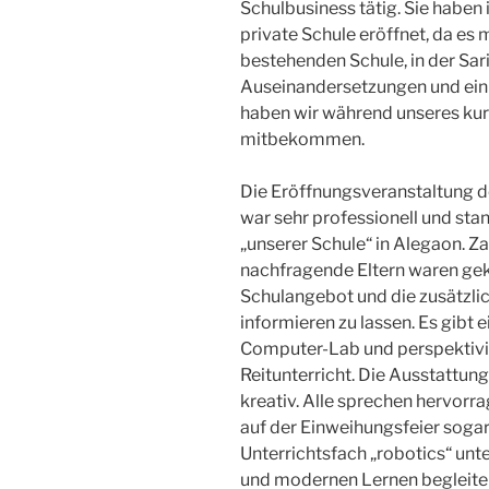
Schulbusiness tätig. Sie haben
private Schule eröffnet, da es
bestehenden Schule, in der Sari
Auseinandersetzungen und ein 
haben wir während unseres kur
mitbekommen.
Die Eröffnungsveranstaltung d
war sehr professionell und sta
„unserer Schule“ in Alegaon. Za
nachfragende Eltern waren ge
Schulangebot und die zusätzlic
informieren zu lassen. Es gibt 
Computer-Lab und perspektivi
Reitunterricht. Die Ausstattung 
kreativ. Alle sprechen hervorr
auf der Einweihungsfeier sogar
Unterrichtsfach „robotics“ unt
und modernen Lernen begleiten