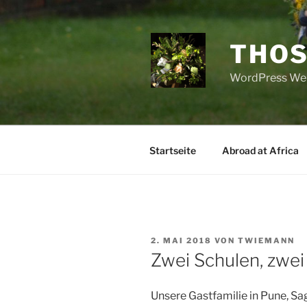
Zum
Inhalt
springen
THOS
WordPress Web
Startseite
Abroad at Africa
VERÖFFENTLICHT
2. MAI 2018
VON
TWIEMANN
AM
Zwei Schulen, zwei
Unsere Gastfamilie in Pune, Sag