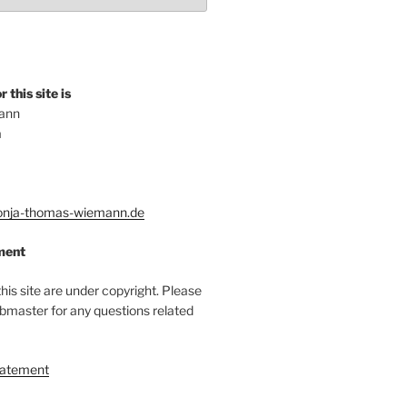
 this site is
ann
a
nja-thomas-wiemann.de
ment
this site are under copyright. Please
bmaster for any questions related
tatement