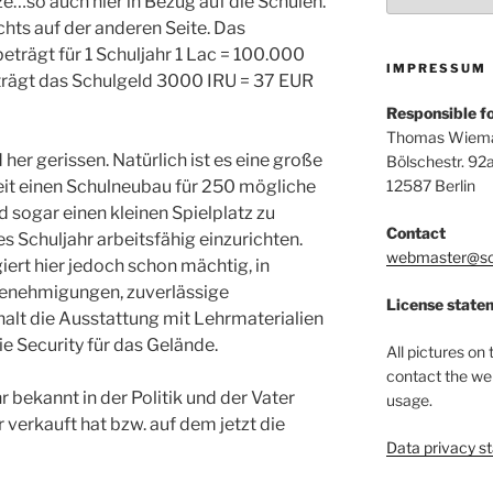
e…so auch hier in Bezug auf die Schulen.
ichts auf der anderen Seite. Das
eträgt für 1 Schuljahr 1 Lac = 100.000
IMPRESSUM
trägt das Schulgeld 3000 IRU = 37 EUR
Responsible for
Thomas Wiem
 her gerissen. Natürlich ist es eine große
Bölschestr. 92
12587 Berlin
Zeit einen Schulneubau für 250 mögliche
nd sogar einen kleinen Spielplatz zu
Contact
ues Schuljahr arbeitsfähig einzurichten.
webmaster@so
iert hier jedoch schon mächtig, in
Genehmigungen, zuverlässige
License state
halt die Ausstattung mit Lehrmaterialien
e Security für das Gelände.
All pictures on 
contact the we
r bekannt in der Politik und der Vater
usage.
r verkauft hat bzw. auf dem jetzt die
Data privacy s