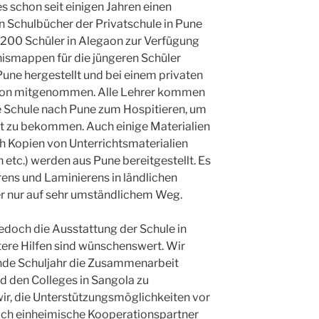
s schon seit einigen Jahren einen
en Schulbücher der Privatschule in Pune
ie 200 Schüler in Alegaon zur Verfügung
nismappen für die jüngeren Schüler
Pune hergestellt und bei einem privaten
gaon mitgenommen. Alle Lehrer kommen
ie Schule nach Pune zum Hospitieren, um
ht zu bekommen. Auch einige Materialien
ch Kopien von Unterrichtsmaterialien
n etc.) werden aus Pune bereitgestellt. Es
rens und Laminierens in ländlichen
r nur auf sehr umständlichem Weg.
jedoch die Ausstattung der Schule in
tere Hilfen sind wünschenswert. Wir
de Schuljahr die Zusammenarbeit
d den Colleges in Sangola zu
wir, die Unterstützungsmöglichkeiten vor
auch einheimische Kooperationspartner