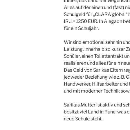
Indien, das Land der Gegensätz
Alles auf der einen und (fast) n
Schulgeld für „CLARA global“ b
IRU = 1250 EUR. In Alegaon be
für ein Schuljahr.
Wir sind emotional sehr hin und
Leistung, innerhalb so kurzer 
Schüler, einen Toilettentrakt u
realisieren und alles für ein ne
Das Geld von Sarikas Eltern reg
jedweder Beziehung wie z. B. 
Handwerker, Hilfsarbeiter und 
und mit moderner Technik sowi
Sarikas Mutter ist aktiv und seh
besitzt viel Land in Pune, was e
neue Schule steht.