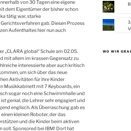
 innerhalb von 30 Tagen eine eigene
B
 mit dem Eigentümer der bisher schon
ka tätig war, starke
3
Gerichtsverfahren gab. Diesen Prozess
V
zen Aufenthaltes hier nun auch
er „CLARA global“ Schule am 02.05.
WO WIR GRA
nd mit allem im krassen Gegensatz zu
hlreiche interessierte aber auch kritisch
kommen, um sich über das neue
hen Aktivitäten für ihre Kinder
ein Musikkabinett mit 7 Keyboards, ein
sch sogar noch eine Schwimmhalle und
ist genial, die Lehrer sehr engagiert und
agend englisch. Als Überraschung gab es
 einen kleinen Roboter, der das
erstützen und die Kinder beim aktiven
 soll. Sponsored bei IBM! Dort hat