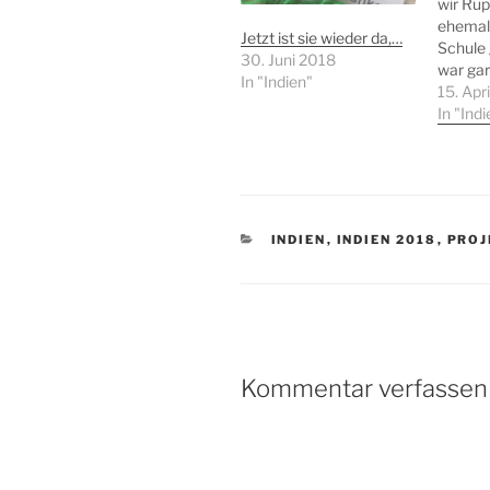
wir Rupa
ehemali
Jetzt ist sie wieder da,…
Schule 
30. Juni 2018
war gar 
In "Indien"
sehen. 
15. Apr
Stress 
In "Indi
mit den
gestritt
uns, da
„unsere
zurück
KATEGORIEN
INDIEN
,
INDIEN 2018
,
PRO
würde, 
Arbeite
bericht
Kommentar verfassen