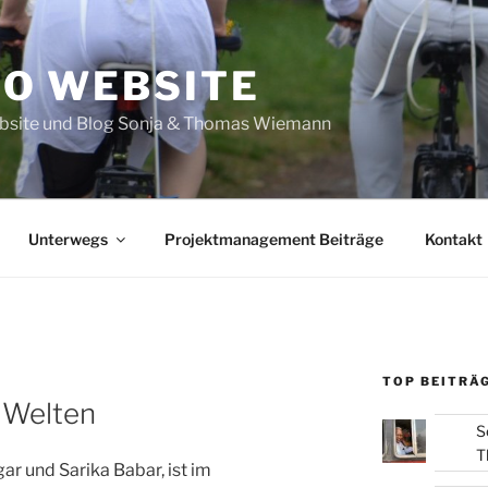
O WEBSITE
site und Blog Sonja & Thomas Wiemann
Unterwegs
Projektmanagement Beiträge
Kontakt
TOP BEITRÄG
 Welten
S
T
ar und Sarika Babar, ist im