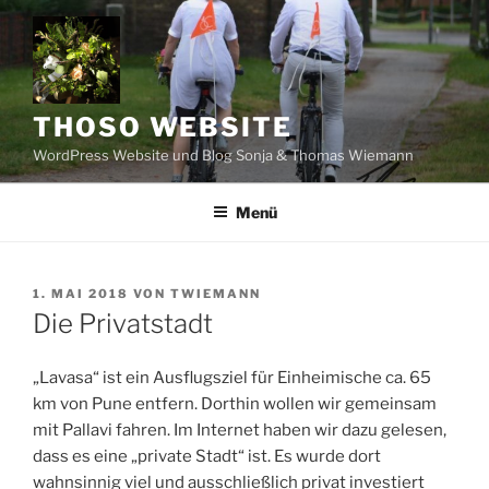
Zum
Inhalt
springen
THOSO WEBSITE
WordPress Website und Blog Sonja & Thomas Wiemann
Menü
VERÖFFENTLICHT
1. MAI 2018
VON
TWIEMANN
AM
Die Privatstadt
„Lavasa“ ist ein Ausflugsziel für Einheimische ca. 65
km von Pune entfern. Dorthin wollen wir gemeinsam
mit Pallavi fahren. Im Internet haben wir dazu gelesen,
dass es eine „private Stadt“ ist. Es wurde dort
wahnsinnig viel und ausschließlich privat investiert