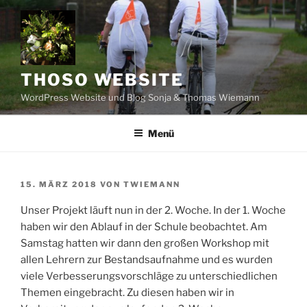
Zum
Inhalt
springen
THOSO WEBSITE
WordPress Website und Blog Sonja & Thomas Wiemann
Menü
VERÖFFENTLICHT
15. MÄRZ 2018
VON
TWIEMANN
AM
Unser Projekt läuft nun in der 2. Woche. In der 1. Woche
haben wir den Ablauf in der Schule beobachtet. Am
Samstag hatten wir dann den großen Workshop mit
allen Lehrern zur Bestandsaufnahme und es wurden
viele Verbesserungsvorschläge zu unterschiedlichen
Themen eingebracht. Zu diesen haben wir in