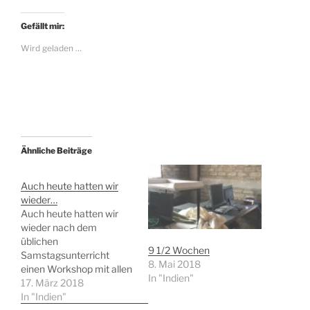
Gefällt mir:
Wird geladen …
Ähnliche Beiträge
Auch heute hatten wir
wieder…
Auch heute hatten wir
wieder nach dem
üblichen
9 1/2 Wochen
Samstagsunterricht
8. Mai 2018
einen Workshop mit allen
In "Indien"
Lehrern/innen. Es wurden
17. März 2018
die Ergebnisse der 5
In "Indien"