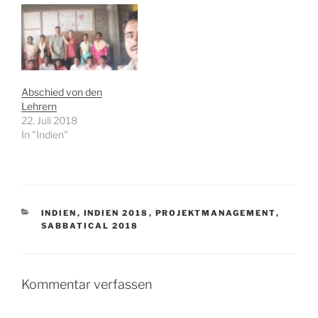
Unterarbeitsgruppen, die
wir letzte Woche ins
Leben gerufen hatten,
präsentiert. Wie erwartet
viel der Strom aus, so
dass unsere wunderbare
Exceltabelle mit allen
Abschied von den
Auflistungen an Themen,
Lehrern
Terminen und
22. Juli 2018
Verantwortlichkeiten
In "Indien"
leider…
KATEGORIEN
INDIEN
,
INDIEN 2018
,
PROJEKTMANAGEMENT
,
SABBATICAL 2018
Kommentar verfassen