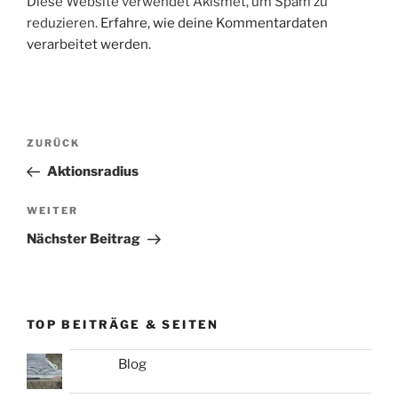
Diese Website verwendet Akismet, um Spam zu
reduzieren.
Erfahre, wie deine Kommentardaten
verarbeitet werden.
Beitragsnavigation
Vorheriger
ZURÜCK
Beitrag
Aktionsradius
Nächster
WEITER
Beitrag
Nächster Beitrag
TOP BEITRÄGE & SEITEN
Blog