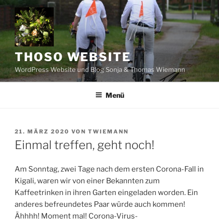
Zum
Inhalt
springen
THOSO WEBSITE
WordPress Website und Blog Sonja & Thomas Wiemann
Menü
VERÖFFENTLICHT
21. MÄRZ 2020
VON
TWIEMANN
AM
Einmal treffen, geht noch!
Am Sonntag, zwei Tage nach dem ersten Corona-Fall in
Kigali, waren wir von einer Bekannten zum
Kaffeetrinken in ihren Garten eingeladen worden. Ein
anderes befreundetes Paar würde auch kommen!
Ähhhh! Moment mal! Corona-Virus-