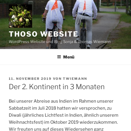
Zum
Inhalt
springen
THOSO WEBSITE
WordPress Website und Blog Sonja & Thomas Wiemann
Menü
VERÖFFENTLICHT
11. NOVEMBER 2019
VON
TWIEMANN
AM
Der 2. Kontinent in 3 Monaten
Bei unserer Abreise aus Indien im Rahmen unserer
Sabbatzeit im Juli 2018 hatten wir versprochen, zu
Diwali (jährliches Lichtfest in Indien, ähnlich unserem
Weihnachtsfest) im Oktober 2019 wiederzukommen.
Wir freuten uns auf dieses Wiedersehen ganz