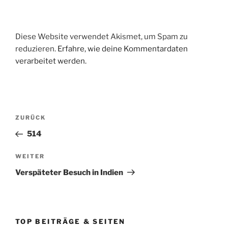
Diese Website verwendet Akismet, um Spam zu
reduzieren.
Erfahre, wie deine Kommentardaten
verarbeitet werden.
Beitragsnavigation
Vorheriger
ZURÜCK
Beitrag
514
Nächster
WEITER
Beitrag
Verspäteter Besuch in Indien
TOP BEITRÄGE & SEITEN