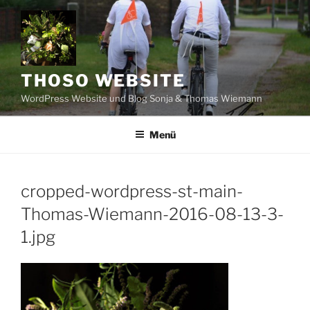
Zum
Inhalt
springen
THOSO WEBSITE
WordPress Website und Blog Sonja & Thomas Wiemann
Menü
cropped-wordpress-st-main-
Thomas-Wiemann-2016-08-13-3-
1.jpg