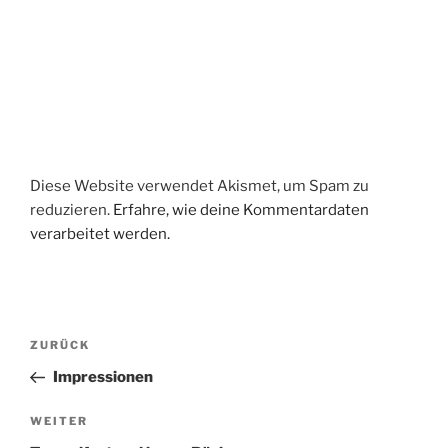
Diese Website verwendet Akismet, um Spam zu
reduzieren.
Erfahre, wie deine Kommentardaten
verarbeitet werden.
Beitragsnavigation
Vorheriger
ZURÜCK
Beitrag
Impressionen
Nächster
WEITER
Beitrag