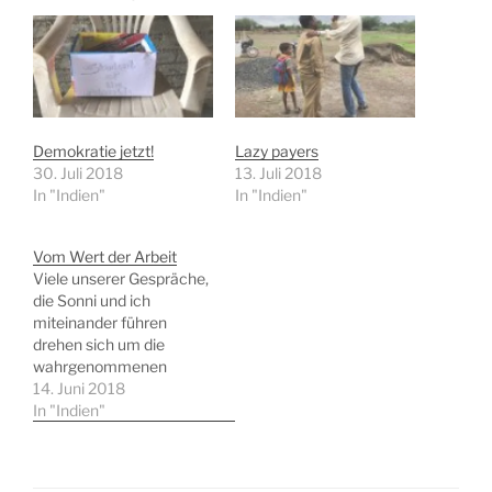
Demokratie jetzt!
Lazy payers
30. Juli 2018
13. Juli 2018
In "Indien"
In "Indien"
Vom Wert der Arbeit
Viele unserer Gespräche,
die Sonni und ich
miteinander führen
drehen sich um die
wahrgenommenen
unterschiedlichen
14. Juni 2018
Antriebe für Arbeit, die
In "Indien"
wir vorfinden. Was ist
intrensisch? Was ist
extrensisch? Wann