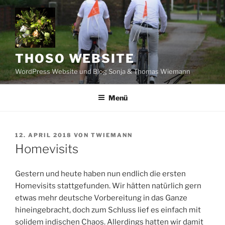
Zum
Inhalt
springen
THOSO WEBSITE
WordPress Website und Blog Sonja & Thomas Wiemann
Menü
VERÖFFENTLICHT
12. APRIL 2018
VON
TWIEMANN
AM
Homevisits
Gestern und heute haben nun endlich die ersten
Homevisits stattgefunden. Wir hätten natürlich gern
etwas mehr deutsche Vorbereitung in das Ganze
hineingebracht, doch zum Schluss lief es einfach mit
solidem indischen Chaos. Allerdings hatten wir damit