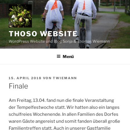
Zum
Inhalt
springen
THOSO WEBSITE
WordPress Website und Blog Sonja & Thomas Wiemann
Menü
VERÖFFENTLICHT
15. APRIL 2018
VON
TWIEMANN
AM
Finale
Am Freitag, 13.04. fand nun die finale Veranstaltung
der Tempelfestwoche statt. Wir hatten also ein langes
schulfreies Wochenende. In allen Familien des Dorfes
waren Gäste angereist und somit fanden überall große
Familientreffen statt. Auch in unserer Gastfamilie