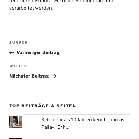
reduzieren.
Erfahre, wie deine Kommentardaten
verarbeitet werden.
Beitragsnavigation
Vorheriger
ZURÜCK
Beitrag
Vorheriger Beitrag
Nächster
WEITER
Beitrag
Nächster Beitrag
TOP BEITRÄGE & SEITEN
Seit mehr als 10 Jahren kennt Thomas
Pallavi. Er h…