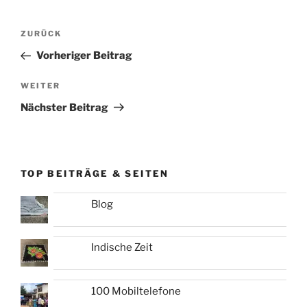
Beitragsnavigation
Vorheriger
ZURÜCK
Beitrag
Vorheriger Beitrag
Nächster
WEITER
Beitrag
Nächster Beitrag
TOP BEITRÄGE & SEITEN
Blog
Indische Zeit
100 Mobiltelefone