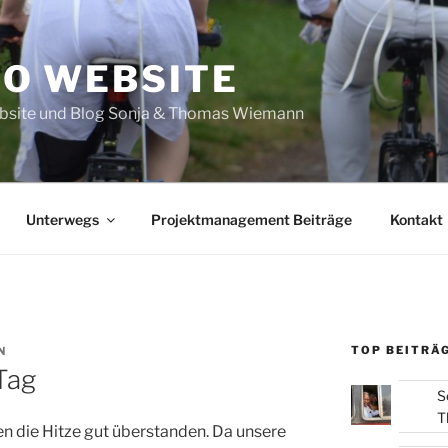
O WEBSITE
site und Blog Sonja & Thomas Wiemann
Unterwegs
Projektmanagement Beiträge
Kontakt
TOP BEITRÄG
N
Tag
S
T
n die Hitze gut überstanden. Da unsere