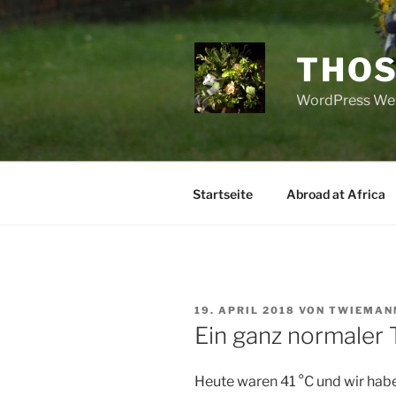
Zum
Inhalt
springen
THOS
WordPress Web
Startseite
Abroad at Africa
VERÖFFENTLICHT
19. APRIL 2018
VON
TWIEMAN
AM
Ein ganz normaler 
Heute waren 41 °C und wir habe