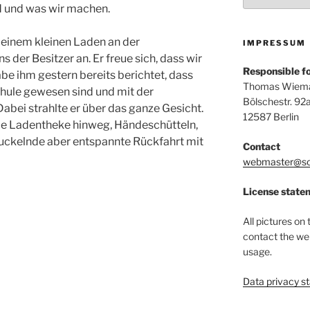
d und was wir machen.
 einem kleinen Laden an der
IMPRESSUM
 der Besitzer an. Er freue sich, dass wir
Responsible for
be ihm gestern bereits berichtet, dass
Thomas Wiem
chule gewesen sind und mit der
Bölschestr. 92
abei strahlte er über das ganze Gesicht.
12587 Berlin
 die Ladentheke hinweg, Händeschütteln,
ruckelnde aber entspannte Rückfahrt mit
Contact
webmaster@so
License state
All pictures on 
contact the we
usage.
Data privacy s