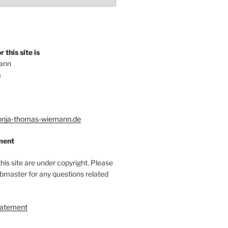
 this site is
ann
a
nja-thomas-wiemann.de
ment
this site are under copyright. Please
bmaster for any questions related
tatement