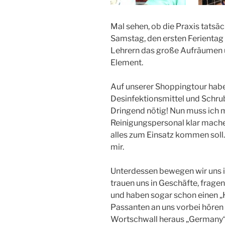
Mal sehen, ob die Praxis tatsä
Samstag, den ersten Ferientag f
Lehrern das große Aufräumen un
Element.
Auf unserer Shoppingtour habe
Desinfektionsmittel und Schrubb
Dringend nötig! Nun muss ich
Reinigungspersonal klar mache
alles zum Einsatz kommen soll.
mir.
Unterdessen bewegen wir uns in 
trauen uns in Geschäfte, frag
und haben sogar schon einen „
Passanten an uns vorbei hören 
Wortschwall heraus „Germany“ 