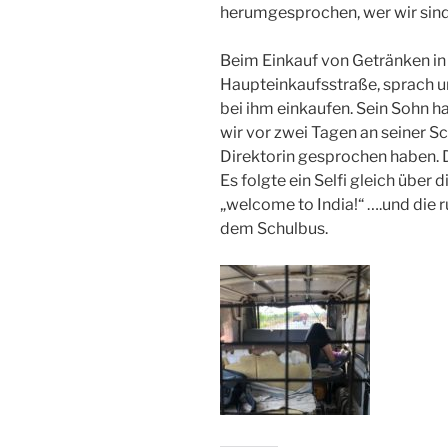
herumgesprochen, wer wir sin
Beim Einkauf von Getränken in
Haupteinkaufsstraße, sprach uns
bei ihm einkaufen. Sein Sohn ha
wir vor zwei Tagen an seiner S
Direktorin gesprochen haben. D
Es folgte ein Selfi gleich über
„welcome to India!“ ….und die 
dem Schulbus.