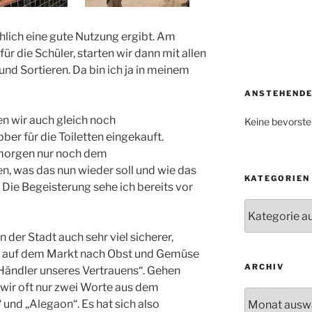
chlich eine gute Nutzung ergibt. Am
ür die Schüler, starten wir dann mit allen
d Sortieren. Da bin ich ja in meinem
ANSTEHENDE
n wir auch gleich noch
Keine bevorste
er für die Toiletten eingekauft.
 morgen nur noch dem
n, was das nun wieder soll und wie das
KATEGORIEN
 Die Begeisterung sehe ich bereits vor
Kategorien
der Stadt auch sehr viel sicherer,
en auf dem Markt nach Obst und Gemüse
ARCHIV
Händler unseres Vertrauens“. Gehen
wir oft nur zwei Worte aus dem
Archiv
und „Alegaon“. Es hat sich also